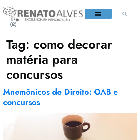
QUEM É RENATO ALVES?
Tag:
como decorar
matéria para
concursos
Mnemônicos de Direito: OAB e
concursos