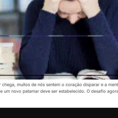
r chega, muitos de nós sentem o coração disparar e a men
um novo patamar deve ser estabelecido. O desafio agora 