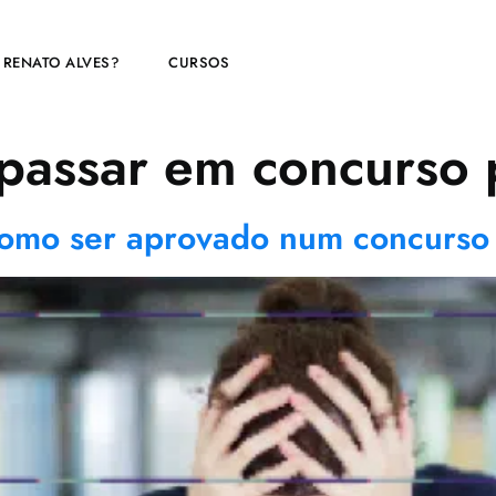
 RENATO ALVES?
CURSOS
 passar em concurso 
Como ser aprovado num concurso 