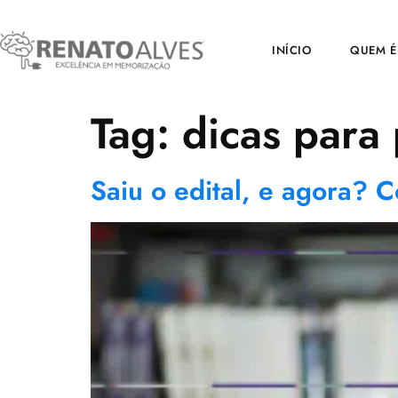
INÍCIO
QUEM É
Tag:
dicas para
Saiu o edital, e agora? 