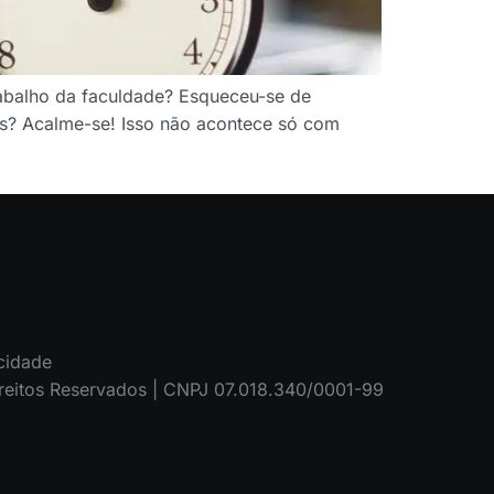
abalho da faculdade? Esqueceu-se de
os? Acalme-se! Isso não acontece só com
acidade
reitos Reservados | CNPJ 07.018.340/0001-99