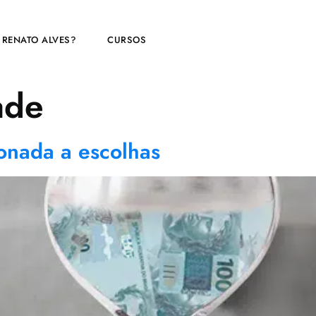
 RENATO ALVES?
CURSOS
ade
ionada a escolhas