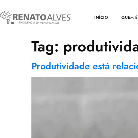
INÍCIO
QUEM É
Tag:
produtivid
Produtividade está relac