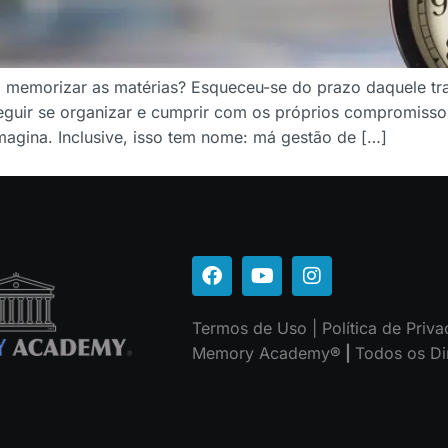
a memorizar as matérias? Esqueceu-se do prazo daquele tr
eguir se organizar e cumprir com os próprios compromiss
agina. Inclusive, isso tem nome: má gestão de […]
Termos de Uso
|
Política de Priv
Memory Academy
® |
Todos os Di