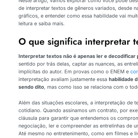
Neste artigo, vamos explorar como você pode des
de interpretar textos de gêneros variados, desde nar
gráficos, e entender como essa habilidade vai muit
leitura e saiba mais.
O que significa interpretar 
Interpretar textos não é apenas ler e decodificar
sentido por trás delas, captar as nuances, as entrel
implícitas do autor. Em provas como o ENEM e
con
interpretação avaliam justamente essa
habilidade 
sendo dito
, mas como isso se relaciona com o tod
Além das situações escolares, a interpretação de te
cotidiano. Quando assinamos um contrato, por exe
cláusula para garantir que entendemos os compr
negociação, ler e compreender as entrelinhas de u
Até mesmo no entretenimento, como em filmes e liv