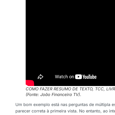
COMO FAZER RESUMO DE TEXTO, TCC, LIVROS
(Fonte: João Financeira TV).
Um bom exemplo está nas perguntas de múltipla es
parecer correta à primeira vista. No entanto, ao in