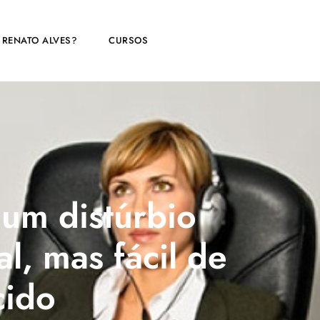
 RENATO ALVES?
CURSOS
 um distúrbio
al, mas fácil de
cido