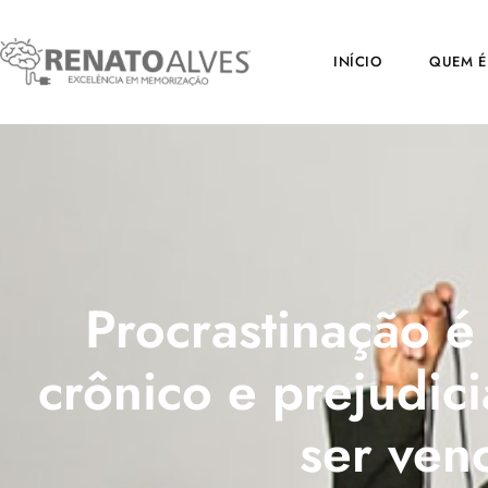
INÍCIO
QUEM É
Procrastinação é
crônico e prejudici
ser ven