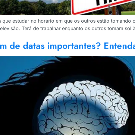
rá que estudar no horário em que os outros estão tomando c
levisão. Terá de trabalhar enquanto os outros tomam sol à 
m de datas importantes? Entenda