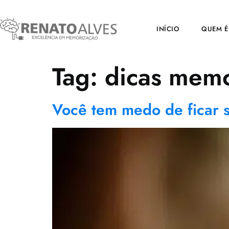
INÍCIO
QUEM É
Tag:
dicas memo
Você tem medo de ficar 