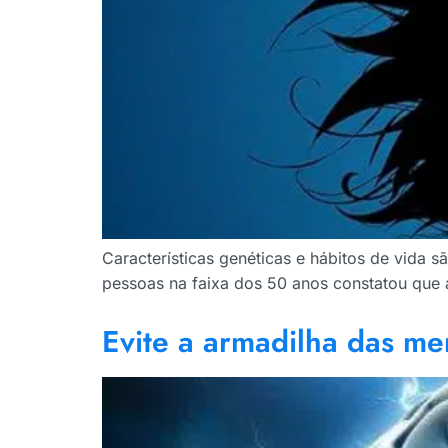
Características genéticas e hábitos de vida 
pessoas na faixa dos 50 anos constatou que
Evite a armadilha das mem