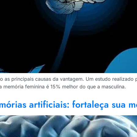
são as principais causas da vantagem. Um estudo realizado
 a memória feminina é 15% melhor do que a masculina.
órias artificiais: fortaleça sua 