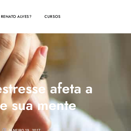
 RENATO ALVES?
CURSOS
tresse afeta a
e sua mente
JANEIRO 19, 2017