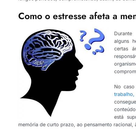
Como o estresse afeta a me
Durante
alguns h
certas 
respons
organis
comprome
No cas
trabalho,
consegue
conteúdo
está sup
memória de curto prazo, ao pensamento racional, à