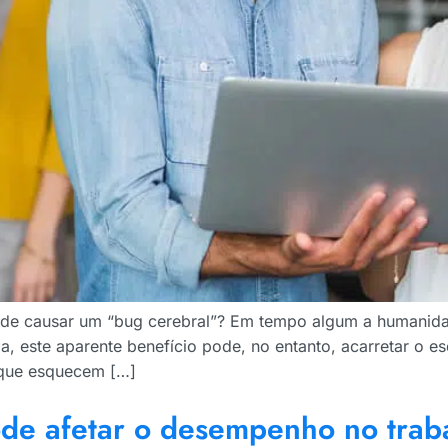
ode causar um “bug cerebral”? Em tempo algum a humanid
dia, este aparente benefício pode, no entanto, acarretar o
 que esquecem […]
de afetar o desempenho no trab