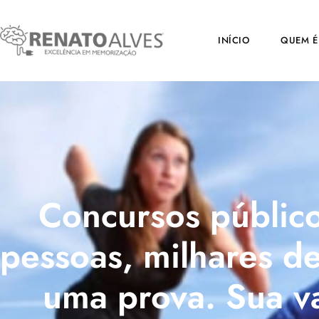
INÍCIO
QUEM É
Concursos público
pessoas, milhares d
uma prova. Sua va