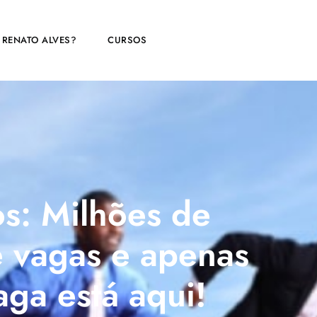
 RENATO ALVES?
CURSOS
s: Milhões de
e vagas e apenas
ga está aqui!